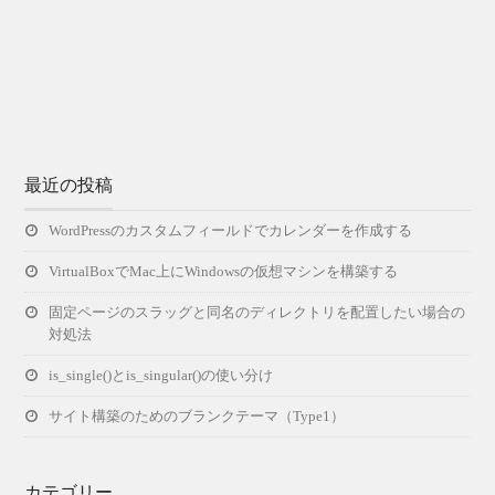
最近の投稿
WordPressのカスタムフィールドでカレンダーを作成する
VirtualBoxでMac上にWindowsの仮想マシンを構築する
固定ページのスラッグと同名のディレクトリを配置したい場合の
対処法
is_single()とis_singular()の使い分け
サイト構築のためのブランクテーマ（Type1）
カテゴリー