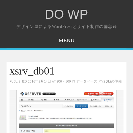
DO WP
デザイン屋によるWordPressとサイト制作の備忘録
MENU
ホーム
お問い合わせ
xsrv_db01
PUBLISHED
2016年2月14日
AT
800 × 500
IN
データベース(MYSQL)の準備