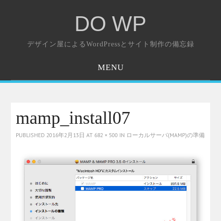
DO WP
デザイン屋によるWordPressとサイト制作の備忘録
MENU
ホーム
お問い合わせ
mamp_install07
PUBLISHED
2016年2月13日
AT
682 × 500
IN
ローカルサーバ(MAMP)の準備