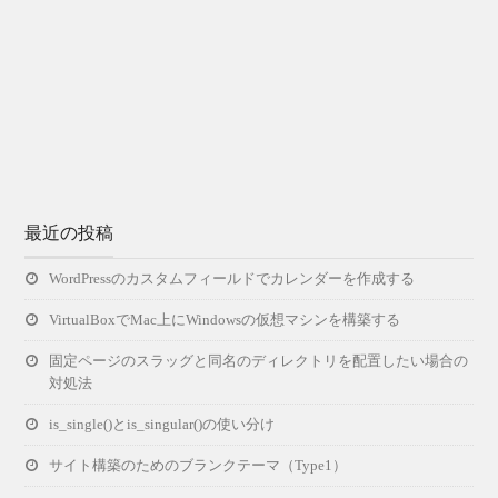
最近の投稿
WordPressのカスタムフィールドでカレンダーを作成する
VirtualBoxでMac上にWindowsの仮想マシンを構築する
固定ページのスラッグと同名のディレクトリを配置したい場合の
対処法
is_single()とis_singular()の使い分け
サイト構築のためのブランクテーマ（Type1）