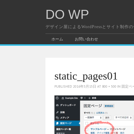
DO WP
デザイン屋によるWordPressとサイト制作
ホーム
お問い合わせ
static_pages01
PUBLISHED
2016年3月15日
AT
800 × 500
IN
固定ペ