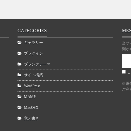
CATEGORIES
ME
ギャラリー
当サ
聞か
プラグイン
ブランクテーマ
←
サイト構築
※返
WordPress
ご利
MAMP
MacOSX
覚え書き