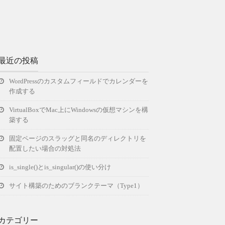
最近の投稿
WordPressのカスタムフィールドでカレンダーを
作成する
VirtualBoxでMac上にWindowsの仮想マシンを構
築する
固定ページのスラッグと同名のディレクトリを
配置したい場合の対処法
is_single()とis_singular()の使い分け
サイト構築のためのブランクテーマ（Type1）
カテゴリー