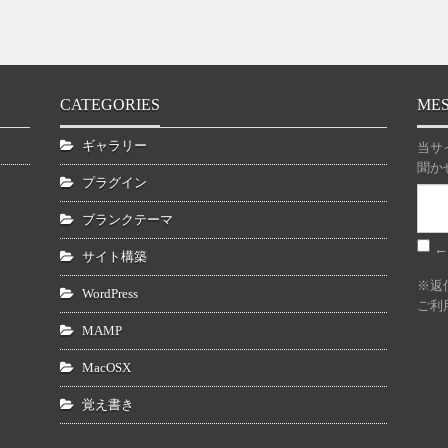
CATEGORIES
ME
ギャラリー
当サ
聞か
プラグイン
ブランクテーマ
←
サイト構築
※返
WordPress
ご利
MAMP
MacOSX
覚え書き