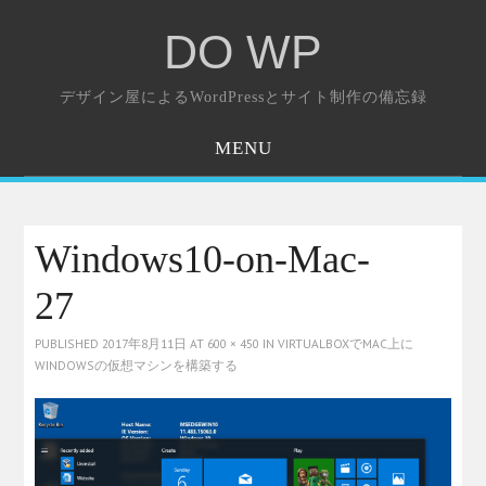
DO WP
デザイン屋によるWordPressとサイト制作の備忘録
MENU
ホーム
お問い合わせ
Windows10-on-Mac-
27
PUBLISHED
2017年8月11日
AT
600 × 450
IN
VIRTUALBOXでMAC上に
WINDOWSの仮想マシンを構築する