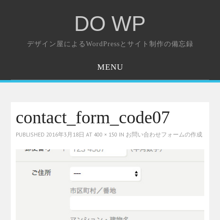
DO WP
デザイン屋によるWordPressとサイト制作の備忘録
MENU
ホーム
お問い合わせ
contact_form_code07
PUBLISHED
2016年3月18日
AT
400 × 150
IN
お問い合わせフォームの作成