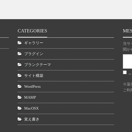
CATEGORIES
ME
ギャラリー
当サ
聞か
プラグイン
ブランクテーマ
←
サイト構築
※返
WordPress
ご利
MAMP
MacOSX
覚え書き