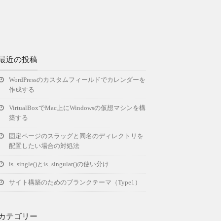
最近の投稿
WordPressのカスタムフィールドでカレンダーを
作成する
VirtualBoxでMac上にWindowsの仮想マシンを構
築する
固定ページのスラッグと同名のディレクトリを
配置したい場合の対処法
is_single()とis_singular()の使い分け
サイト構築のためのブランクテーマ（Type1）
カテゴリー