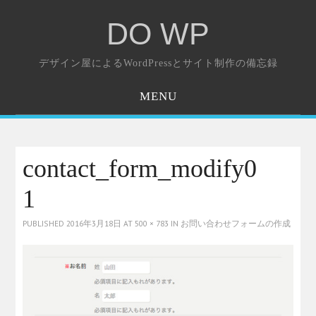
DO WP
デザイン屋によるWordPressとサイト制作の備忘録
MENU
ホーム
お問い合わせ
contact_form_modify0
1
PUBLISHED
2016年3月18日
AT
500 × 783
IN
お問い合わせフォームの作成