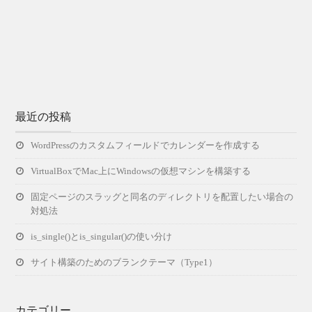
最近の投稿
WordPressのカスタムフィールドでカレンダーを作成する
VirtualBoxでMac上にWindowsの仮想マシンを構築する
固定ページのスラッグと同名のディレクトリを配置したい場合の
対処法
is_single()とis_singular()の使い分け
サイト構築のためのブランクテーマ（Type1）
カテゴリー