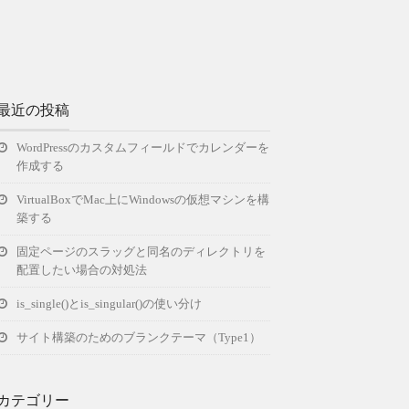
最近の投稿
WordPressのカスタムフィールドでカレンダーを
作成する
VirtualBoxでMac上にWindowsの仮想マシンを構
築する
固定ページのスラッグと同名のディレクトリを
配置したい場合の対処法
is_single()とis_singular()の使い分け
サイト構築のためのブランクテーマ（Type1）
カテゴリー