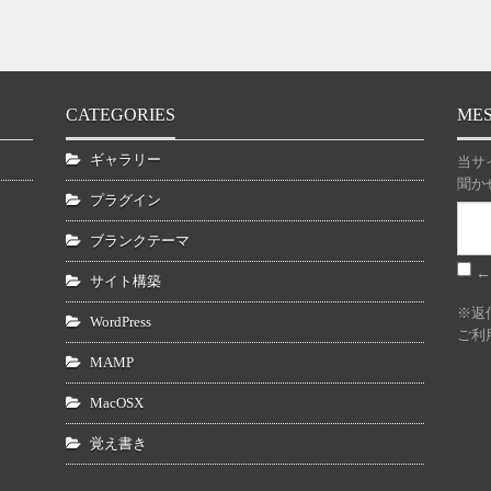
CATEGORIES
ME
ギャラリー
当サ
聞か
プラグイン
ブランクテーマ
←
サイト構築
※返
WordPress
ご利
MAMP
MacOSX
覚え書き