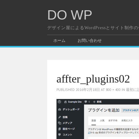
DO WP
デザイン屋によるWordPressとサイト制作
ホーム
お問い合わせ
affter_plugins02
PUBLISHED
2016年2月18日
AT
800 × 400
IN
最初に