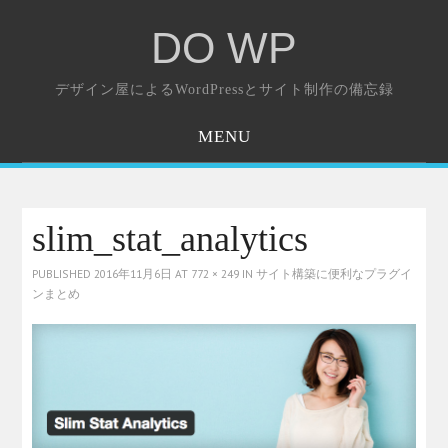
DO WP
デザイン屋によるWordPressとサイト制作の備忘録
MENU
ホーム
お問い合わせ
slim_stat_analytics
PUBLISHED
2016年11月6日
AT
772 × 249
IN
サイト構築に便利なプラグイ
ンまとめ