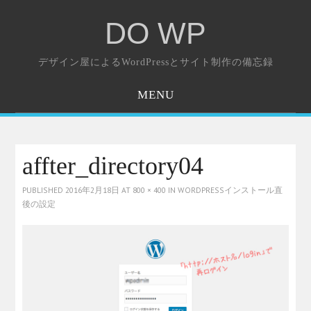
DO WP
デザイン屋によるWordPressとサイト制作の備忘録
MENU
ホーム
お問い合わせ
affter_directory04
PUBLISHED
2016年2月18日
AT
800 × 400
IN
WORDPRESSインストール直
後の設定