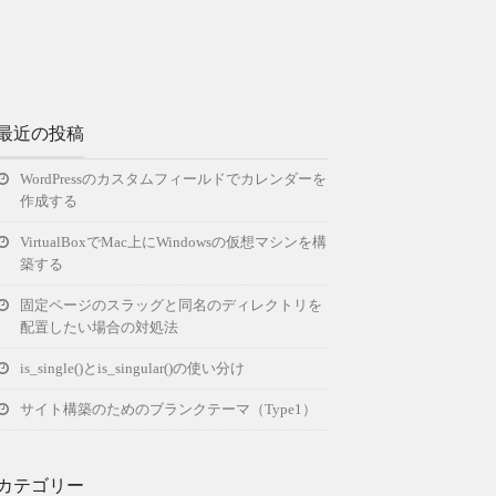
最近の投稿
WordPressのカスタムフィールドでカレンダーを
作成する
VirtualBoxでMac上にWindowsの仮想マシンを構
築する
固定ページのスラッグと同名のディレクトリを
配置したい場合の対処法
is_single()とis_singular()の使い分け
サイト構築のためのブランクテーマ（Type1）
カテゴリー