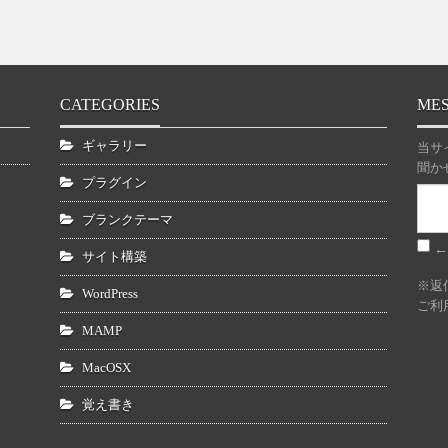
CATEGORIES
ME
ギャラリー
当サ
聞か
プラグイン
ブランクテーマ
←
サイト構築
※返
WordPress
ご利
MAMP
MacOSX
覚え書き