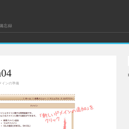
の備忘録
a04
メインの準備