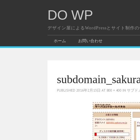
DO WP
デザイン屋によるWordPressとサイト制作
ホーム
お問い合わせ
subdomain_sakur
PUBLISHED
2016年2月13日
AT
800 × 400
IN
サブド