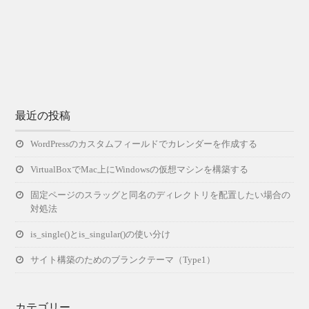
最近の投稿
WordPressのカスタムフィールドでカレンダーを作成する
VirtualBoxでMac上にWindowsの仮想マシンを構築する
固定ページのスラッグと同名のディレクトリを配置したい場合の
対処法
is_single()とis_singular()の使い分け
サイト構築のためのブランクテーマ（Type1）
カテゴリー