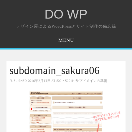
DO WP
デザイン屋によるWordPressとサイト制作の備忘録
MENU
ホーム
お問い合わせ
subdomain_sakura06
PUBLISHED
2016年2月13日
AT
800 × 500
IN
サブドメインの準備