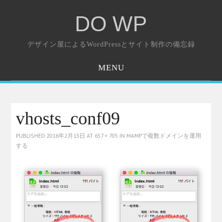
DO WP
デザイン屋によるWordPressとサイト制作の備忘録
MENU
ホーム
お問い合わせ
vhosts_conf09
PUBLISHED
2016年2月13日
AT
657 × 705
IN
MAMPで複数ドメインを運用
する