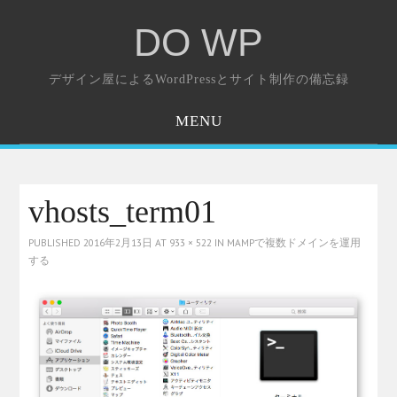
DO WP
デザイン屋によるWordPressとサイト制作の備忘録
MENU
ホーム
お問い合わせ
vhosts_term01
PUBLISHED
2016年2月13日
AT
933 × 522
IN
MAMPで複数ドメインを運用
する