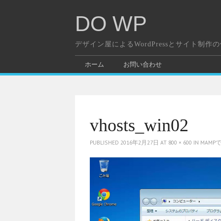
DO WP
デザイン屋によるWordPressとサイト制作
ホーム
お問い合わせ
vhosts_win02
PUBLISHED
2016年2月27日
AT
800 × 600
IN
MAM