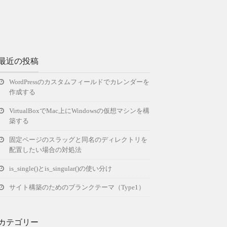
最近の投稿
WordPressのカスタムフィールドでカレンダーを
作成する
VirtualBoxでMac上にWindowsの仮想マシンを構
築する
固定ページのスラッグと同名のディレクトリを
配置したい場合の対処法
is_single()とis_singular()の使い分け
サイト構築のためのブランクテーマ（Type1）
カテゴリー