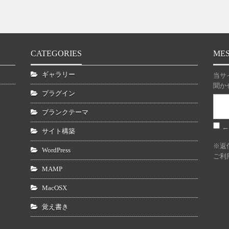
CATEGORIES
ME
ギャラリー
当サ
聞か
プラグイン
ブランクテーマ
←
サイト構築
※返
WordPress
ご利
MAMP
MacOSX
覚え書き