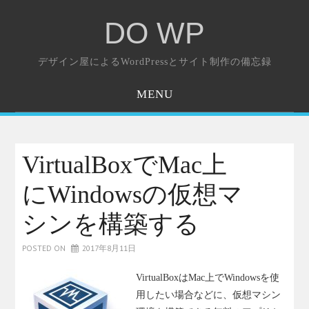
DO WP
デザイン屋によるWordPressとサイト制作の備忘録
MENU
ホーム
お問い合わせ
VirtualBoxでMac上
にWindowsの仮想マ
シンを構築する
POSTED ON
2017年8月11日
VirtualBoxはMac上でWindowsを使
用したい場合などに、仮想マシン