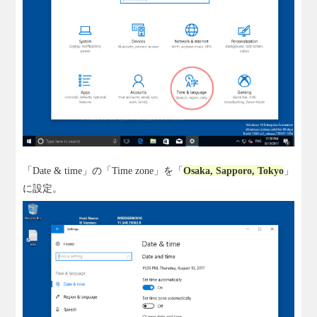
「Date & time」の「Time zone」を「
Osaka, Sapporo, Tokyo
」
に設定。