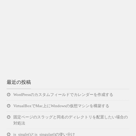
最近の投稿
WordPressのカスタムフィールドでカレンダーを作成する
VirtualBoxでMac上にWindowsの仮想マシンを構築する
固定ページのスラッグと同名のディレクトリを配置したい場合の
対処法
is_single()とis_singular()の使い分け