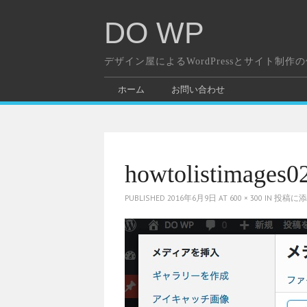
DO WP
デザイン屋によるWordPressとサイト制作
ホーム
お問い合わせ
howtolistimages0
PUBLISHED
2016年6月9日
AT
600 × 300
IN
投稿に添