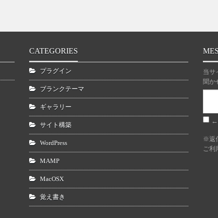
CATEGORIES
ME
プラグイン
当サ
聞か
ブランクテーマ
ギャラリー
←
サイト構築
※返
WordPress
ご利
MAMP
MacOSX
覚え書き