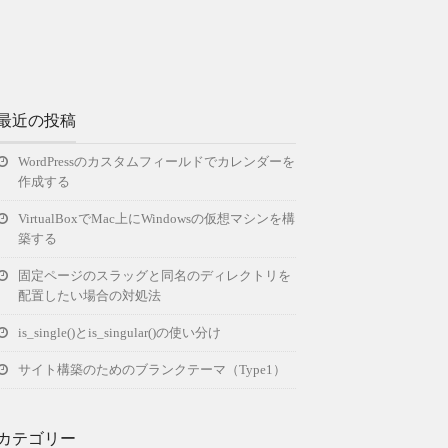
最近の投稿
WordPressのカスタムフィールドでカレンダーを
作成する
VirtualBoxでMac上にWindowsの仮想マシンを構
築する
固定ページのスラッグと同名のディレクトリを
配置したい場合の対処法
is_single()とis_singular()の使い分け
サイト構築のためのブランクテーマ（Type1）
カテゴリー