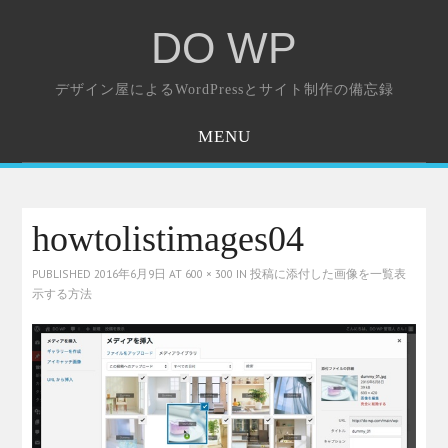
DO WP
デザイン屋によるWordPressとサイト制作の備忘録
MENU
ホーム
お問い合わせ
howtolistimages04
PUBLISHED
2016年6月9日
AT
600 × 300
IN
投稿に添付した画像を一覧表
示する方法