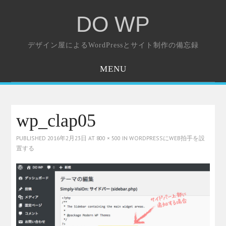
DO WP
デザイン屋によるWordPressとサイト制作の備忘録
MENU
ホーム
お問い合わせ
wp_clap05
PUBLISHED
2016年2月23日
AT
800 × 500
IN
WORDPRESSにWEB拍手を設
置する