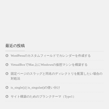
最近の投稿
WordPressのカスタムフィールドでカレンダーを作成する
VirtualBoxでMac上にWindowsの仮想マシンを構築する
固定ページのスラッグと同名のディレクトリを配置したい場合の
対処法
is_single()とis_singular()の使い分け
サイト構築のためのブランクテーマ（Type1）