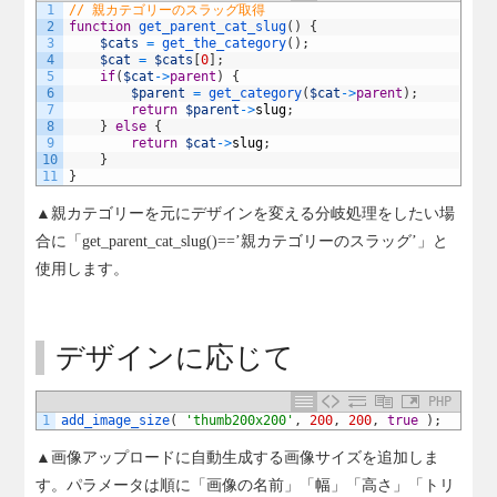
1
// 親カテゴリーのスラッグ取得
2
function
get_parent_cat_slug
(
)
{
3
$cats
=
get_the_category
(
)
;
4
$cat
=
$cats
[
0
]
;
5
if
(
$cat
->
parent
)
{
6
$parent
=
get_category
(
$cat
->
parent
)
;
7
return
$parent
->
slug
;
8
}
else
{
9
return
$cat
->
slug
;
10
}
11
}
▲親カテゴリーを元にデザインを変える分岐処理をしたい場
合に「get_parent_cat_slug()==’親カテゴリーのスラッグ’」と
使用します。
デザインに応じて
PHP
1
add_image_size
(
'thumb200x200'
,
200
,
200
,
true
)
;
▲画像アップロードに自動生成する画像サイズを追加しま
す。パラメータは順に「画像の名前」「幅」「高さ」「トリ