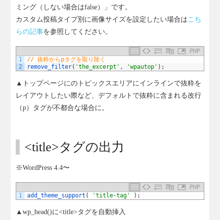
ミング（しない場合はfalse）」です。
カスタム投稿タイプ別に画像サイズを設定したい場合は
こち
らの記事
を参照してください。
PHP
1
// 抜粋からpタグを取り除く
2
remove_filter
(
'the_excerpt'
,
'wpautop'
)
;
▲トップページにのトピックスエリアにインラインで抜粋を
レイアウトしたい際など、デフォルトで抜粋に含まれる改行
（p）タグが不都合な場合に。
<title>タグの出力
※WordPress 4.4〜
PHP
1
add_theme_support
(
'title-tag'
)
;
▲wp_head()に<title>タグを自動挿入