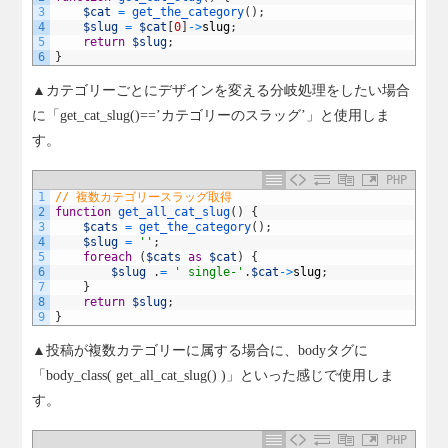
3
$cat
=
get_the_category
(
)
;
4
$slug
=
$cat
[
0
]
->
slug
;
5
return
$slug
;
6
}
▲カテゴリーごとにデザインを変える分岐処理をしたい場合
に「get_cat_slug()==’カテゴリーのスラッグ’」と使用しま
す。
PHP
1
// 複数カテゴリースラッグ取得
2
function
get_all_cat_slug
(
)
{
3
$cats
=
get_the_category
(
)
;
4
$slug
=
''
;
5
foreach
(
$cats
as
$cat
)
{
6
$slug
.
=
' single-'
.
$cat
->
slug
;
7
}
8
return
$slug
;
9
}
▲投稿が複数カテゴリーに属する場合に、bodyタグに
「body_class( get_all_cat_slug() )」といった感じで使用しま
す。
PHP