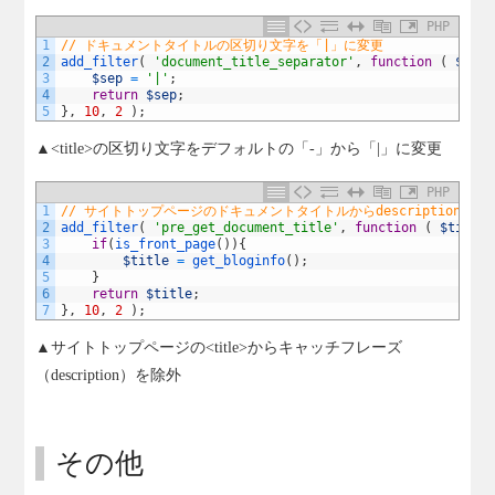
PHP
1
// ドキュメントタイトルの区切り文字を「|」に変更
2
add_filter
(
'document_title_separator'
,
function
(
$sep
3
$sep
=
'|'
;
4
return
$sep
;
5
}
,
10
,
2
)
;
▲<title>の区切り文字をデフォルトの「-」から「|」に変更
PHP
1
// サイトトップページのドキュメントタイトルからdescriptionを取
2
add_filter
(
'pre_get_document_title'
,
function
(
$title
3
if
(
is_front_page
(
)
)
{
4
$title
=
get_bloginfo
(
)
;
5
}
6
return
$title
;
7
}
,
10
,
2
)
;
▲サイトトップページの<title>からキャッチフレーズ
（description）を除外
その他