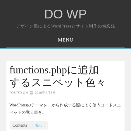
DO WP
デザイン屋によるWordPressとサイト制作の備忘録
MENU
ホーム
お問い合わせ
functions.phpに追加
するスニペット色々
POSTED ON
2016年2月5日
WordPressのテーマを一から作成する際によく使うコードスニ
ペットの覚え書き。
Contents
[
表示
]