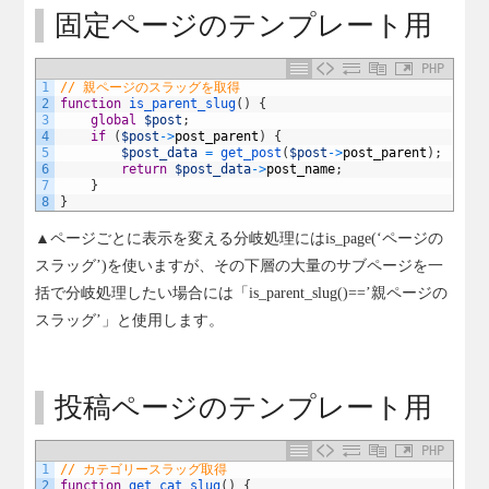
固定ページのテンプレート用
PHP
1
// 親ページのスラッグを取得
2
function
is_parent_slug
(
)
{
3
global
$post
;
4
if
(
$post
->
post_parent
)
{
5
$post_data
=
get_post
(
$post
->
post_parent
)
;
6
return
$post_data
->
post_name
;
7
}
8
}
▲ページごとに表示を変える分岐処理にはis_page(‘ページの
スラッグ’)を使いますが、その下層の大量のサブページを一
括で分岐処理したい場合には「is_parent_slug()==’親ページの
スラッグ’」と使用します。
投稿ページのテンプレート用
PHP
1
// カテゴリースラッグ取得
2
function
get_cat_slug
(
)
{