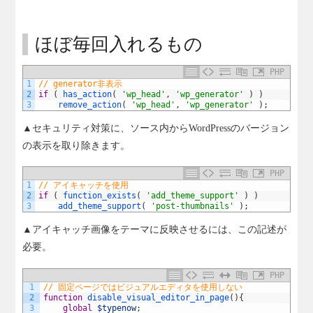
ほぼ毎回入れるもの
PHP
1
// generator非表示
2
if
(
has_action
(
'wp_head'
,
'wp_generator'
)
)
3
remove_action
(
'wp_head'
,
'wp_generator'
)
;
▲セキュリティ対策に、ソース内からWordPressのバージョン
の表示を取り除きます。
PHP
1
// アイキャッチを使用
2
if
(
function_exists
(
'add_theme_support'
)
)
3
add_theme_support
(
'post-thumbnails'
)
;
▲アイキャッチ画像をテーマに反映させるには、この記述が
必要。
PHP
1
// 固定ページではビジュアルエディタを使用しない
2
function
disable_visual_editor_in_page
(
)
{
3
global
$typenow
;