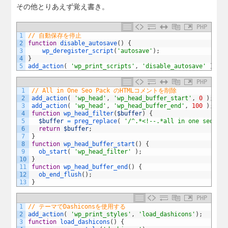
その他とりあえず覚え書き。
PHP
1
// 自動保存を停止
2
function
disable_autosave
(
)
{
3
wp_deregister_script
(
'autosave'
)
;
4
}
5
add_action
(
'wp_print_scripts'
,
'disable_autosave'
)
;
PHP
1
// All in One Seo Pack のHTMLコメントを削除
2
add_action
(
'wp_head'
,
'wp_head_buffer_start'
,
0
)
;
3
add_action
(
'wp_head'
,
'wp_head_buffer_end'
,
100
)
;
4
function
wp_head_filter
(
$buffer
)
{
5
$buffer
=
preg_replace
(
'/^.*<!--.*all in one seo pac
6
return
$buffer
;
7
}
8
function
wp_head_buffer_start
(
)
{
9
ob_start
(
'wp_head_filter'
)
;
10
}
11
function
wp_head_buffer_end
(
)
{
12
ob_end_flush
(
)
;
13
}
PHP
1
// テーマでDashiconsを使用する
2
add_action
(
'wp_print_styles'
,
'load_dashicons'
)
;
3
function
load_dashicons
(
)
{