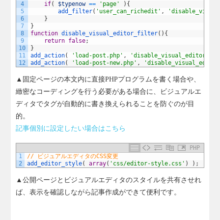
4
if
(
$typenow
==
'page'
)
{
5
add_filter
(
'user_can_richedit'
,
'disable_visual
6
}
7
}
8
function
disable_visual_editor_filter
(
)
{
9
return
false
;
10
}
11
add_action
(
'load-post.php'
,
'disable_visual_editor_in_
12
add_action
(
'load-post-new.php'
,
'disable_visual_editor
▲固定ページの本文内に直接PHPプログラムを書く場合や、
緻密なコーディングを行う必要がある場合に、ビジュアルエ
ディタでタグが自動的に書き換えられることを防ぐのが目
的。
記事個別に設定したい場合はこちら
PHP
1
// ビジュアルエディタのCSS変更
2
add_editor_style
(
array
(
'css/editor-style.css'
)
)
;
▲公開ページとビジュアルエディタのスタイルを共有させれ
ば、表示を確認しながら記事作成ができて便利です。